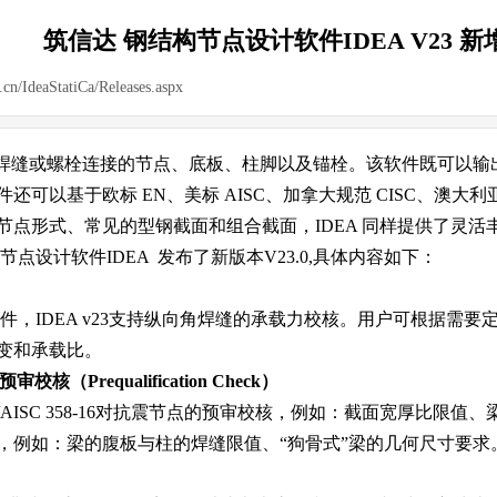
筑信达 钢结构节点设计软件IDEA V23 
deaStatiCa/Releases.aspx
|
|
型的焊缝或螺栓连接的节点、底板、柱脚以及锚栓。该软件既可以
以基于欧标 EN、美标 AISC、加拿大规范 CISC、澳大利亚规
节点形式、常见的型钢截面和组合截面，IDEA 同样提供了灵活
构节点设计软件IDEA 发布了新版本V23.0,具体内容如下：
件，IDEA v23支持纵向角焊缝的承载力校核。用户可根据需
变和承载比。
（Prequalification Check）
NSI/AISC 358-16对抗震节点的预审校核，例如：截面宽厚
，例如：梁的腹板与柱的焊缝限值、“狗骨式”梁的几何尺寸要求