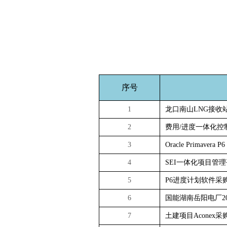
按钮文本
序号
1
龙口南山LNG接收
2
费用/进度一体化控
3
Oracle Primavera P
4
SEI一体化项目管
5
P6进度计划软件采
6
国能湖南岳阳电厂2
7
土建项目Aconex